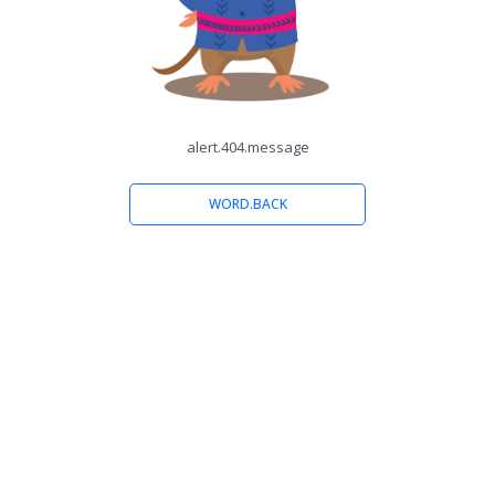
alert.404.message
WORD.BACK